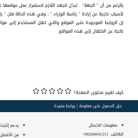
بالرغم من أن " الجهة" تبذل الجهد اللازم لاستمرار عمل موقعها ع
لأسباب خارجة عن إرادة " رئاسة الوزراء " ، وفي هذه الحالة فان " رئ
إن الروابط الموجودة على الموقع والتي تنقل المستخدم إلى مواق
ناتجة عن الانتقال إلى هذه المواقع.
كيف تقيم محتوى الصفحة؟
حق الحصول على معلومة
روابط مفيدة
معلومات الاتصال
يدعم إنترنت إكسبلورر 10+, ج
الهاتف:
+96264641211
من الأفضل مش