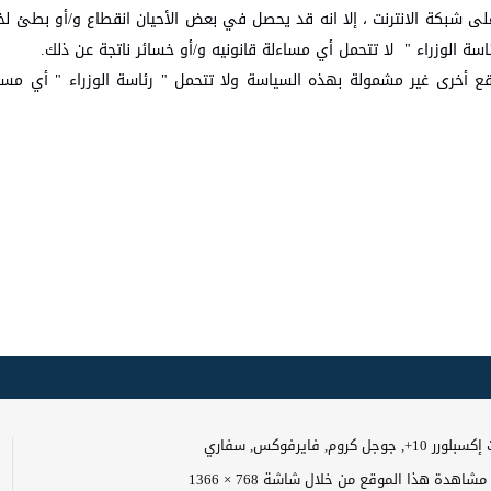
لى شبكة الانترنت ، إلا انه قد يحصل في بعض الأحيان انقطاع و/أو بطئ ل
اسة الوزراء " لا تتحمل أي مساءلة قانونيه و/أو خسائر ناتجة عن ذلك.
ع أخرى غير مشمولة بهذه السياسة ولا تتحمل " رئاسة الوزراء " أي مسؤو
وجل كروم, فايرفوكس, سفاري
اهدة هذا الموقع من خلال شاشة 768 × 1366