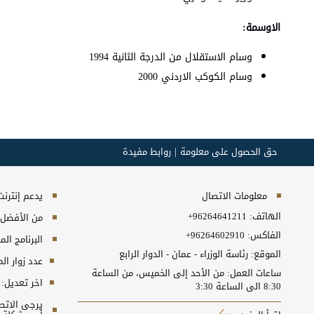
الاوسمة:
وسام الاستقلال من الدرجة الثانية 1994
وسام الكوكب الاردني 2000
حق الحصول على معلومة
روابط مفيدة
معلومات الاتصال
يدعم إنترنت إكسبلورر 10+, ج
الهاتف:
+96264641211
من الأفضل مش
الفاكس:
+96264602910
البرنامج المطلوب
الموقع: رئاسة الوزراء - عمان - الدوار الرابع
عدد زوار ال
ساعات العمل: من الأحد إلى الخميس، من الساعة
اخر تعديل:
8:30 الى الساعة 3:30