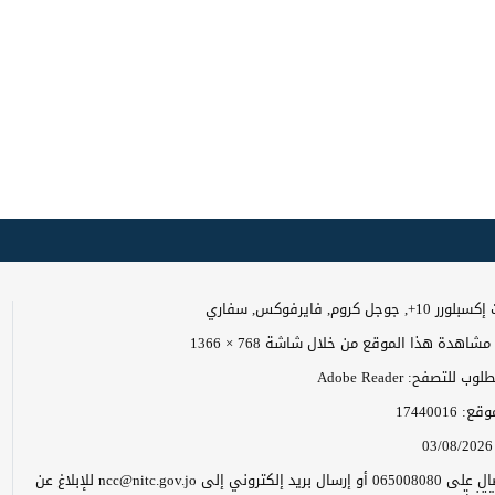
وجل كروم, فايرفوكس, سفاري
اهدة هذا الموقع من خلال شاشة 768 × 1366
 للتصفح: Adobe Reader
موقع:
17440016
03/08/2026
يرجى الاتصال على 065008080 أو إرسال بريد إلكتروني إلى ncc@nitc.gov.jo للإبلاغ عن