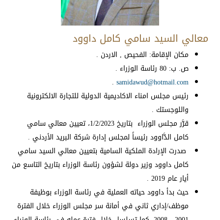
معالي السيد سامي كامل داوود
مكان الإقامة: الفحيص , الاردن .
ص. ب: 80 رئاسة الوزراء .
.
samidawud@hotmail.com
رئيس مجلس امناء الاكاديمية الدولية للتجارة الالكترونية
واللوجستك .
قرَّر مجلس الوزراء بتاريخ 1/2/2023، تعيين معالي سامي
كامل الدَّاوود رئيساً لمجلس إدارة شركة البريد الأردني .
صدرت الإرادة الملكية السامية بتعيين معالي السيد سامي
كامل داوود وزير دولة لشؤون رئاسة الوزراء بتاريخ التاسع من
أيار عام 2019 .
حيث بدأ داوود حياته العملية في رئاسة الوزراء بوظيفة
موظف/إداري ثاني في أمانة سر مجلس الوزراء خلال الفترة
2001 - 2008، كما تسلسل خلال فترة عمله في رئاسة الوزراء